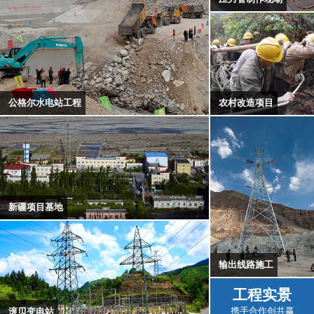
农村改造项目
公格尔水电站工程
新疆项目基地
输出线路施工
工程实景
携手合作创共赢
滚贝变电站