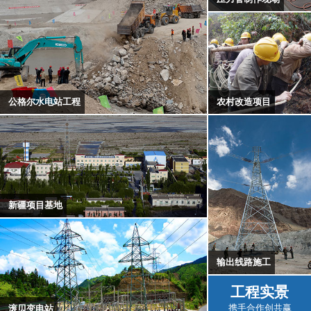
农村改造项目
公格尔水电站工程
新疆项目基地
输出线路施工
工程实景
携手合作创共赢
滚贝变电站