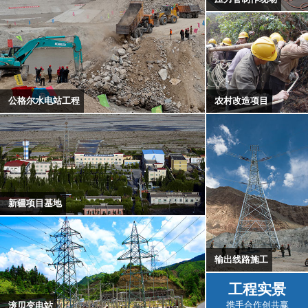
农村改造项目
公格尔水电站工程
新疆项目基地
输出线路施工
工程实景
携手合作创共赢
滚贝变电站